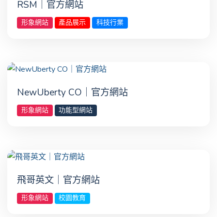
RSM｜官方網站
形象網站
產品展示
科技行業
NewUberty CO｜官方網站
形象網站
功能型網站
飛哥英文｜官方網站
形象網站
校園教育