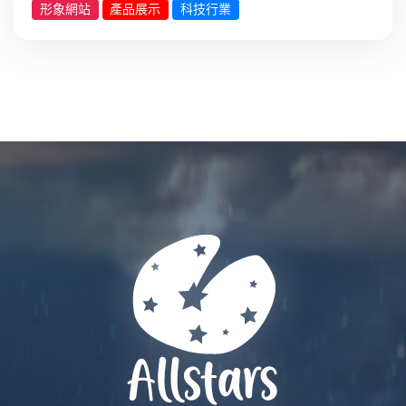
形象網站
產品展示
科技行業