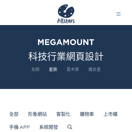
科技行業網頁設計
全部
星辰
夏木樂
織女星
全部
形象網站
客製化
購物車
上市櫃
手機 APP
系統開發