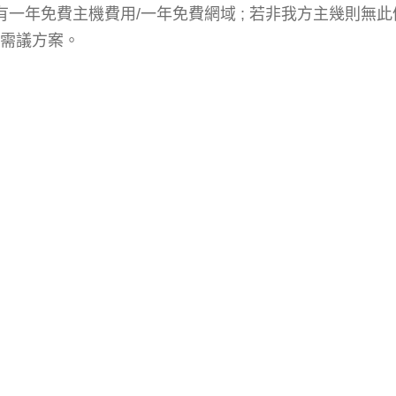
有一年免費主機費用/一年免費網域 ; 若非我方主幾則無
需議方案。