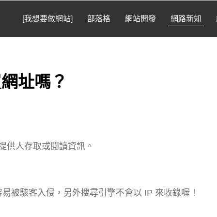
[我想要做網站]
部落格
網站開發
網路新知
買網址嗎？
提供人存取或閱讀資訊。
容易被駭客入侵，另外搜尋引擎不會以 IP 來收錄喔！