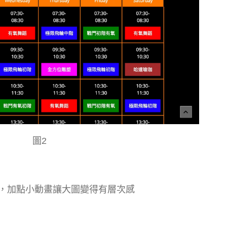
圖2
，加點小動畫讓大圖變得有層次感