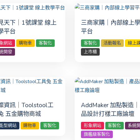
見天下｜1號課堂 線上
三商家購｜內部線上
學平台
平台
象網站
購物車
客製化
客製化
活動報名
線上
統開發
上市櫃
燦資訊｜Toolstool工
AddMaker 加點製造
兔 五金購物商城
品設計打樣工廠論壇
能型網站
購物車
客製化
形象網站
客製化
系統
旗艦級客製化