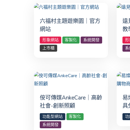
六福村主題遊樂園｜官方
遠
網站
教
形象網站
客製化
系統開發
形
上市櫃
系
侒可傳媒AnkeCare｜高齡
易
社會-創新照顧
具
功能型網站
客製化
功
系統開發