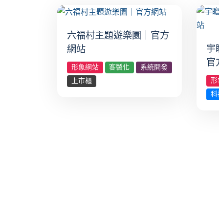
六福村主題遊樂園｜官方
宇
網站
官
形象網站
客製化
系統開發
形
上市櫃
科