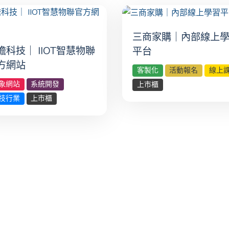
三商家購｜內部線上
瞻科技｜ IIOT智慧物聯
平台
方網站
客製化
活動報名
線上
象網站
系統開發
上市櫃
技行業
上市櫃