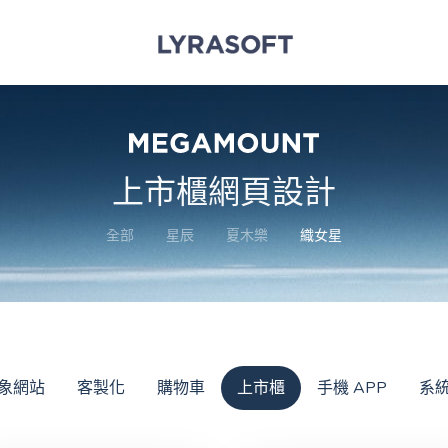
上市櫃網頁設計
全部
星辰
夏木樂
織女星
象網站
客製化
購物車
上市櫃
手機 APP
系