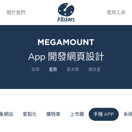
關於我們
實用工具
App 開發網頁設計
全部
星辰
夏木樂
織女星
象網站
客製化
購物車
上市櫃
手機 APP
系