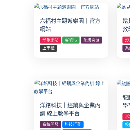
六福村主題遊樂園｜官方
遠
網站
教
形象網站
客製化
系統開發
形
上市櫃
系
龍
洋銘科技｜經銷與企業內
學
訓 線上教學平台
形
系統開發
科技行業
校