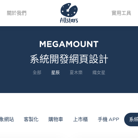
關於我們
實用工具
系統開發網頁設計
全部
星辰
夏木樂
織女星
象網站
客製化
購物車
上市櫃
手機 APP
系