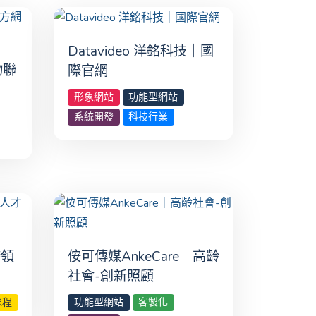
Datavideo 洋銘科技｜國
物聯
際官網
形象網站
功能型網站
系統開發
科技行業
跨領
侒可傳媒AnkeCare｜高齡
台
社會-創新照顧
課程
功能型網站
客製化