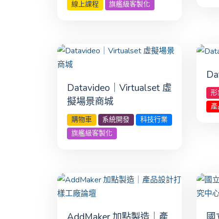
線上課程
旗艦級客製化
D
Datavideo｜Virtualset 虛
形
擬場景商城
產
購物車
系統開發
科技行業
旗艦級客製化
AddMaker 加點製造｜產
國