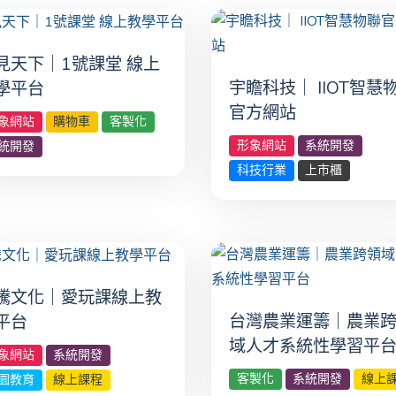
見天下｜1號課堂 線上
宇瞻科技｜ IIOT智慧
學平台
官方網站
象網站
購物車
客製化
形象網站
系統開發
統開發
科技行業
上市櫃
騰文化｜愛玩課線上教
台灣農業運籌｜農業
平台
域人才系統性學習平
象網站
系統開發
客製化
系統開發
線上
園教育
線上課程