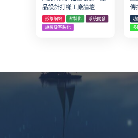
品設計打樣工廠論壇
傳
形象網站
客製化
系統開發
功
旗艦級客製化
多