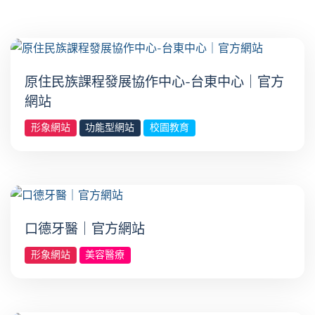
原住民族課程發展協作中心-台東中心｜官方
網站
形象網站
功能型網站
校園教育
口德牙醫｜官方網站
形象網站
美容醫療