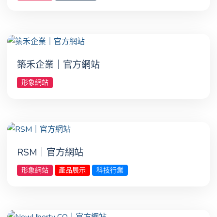
築禾企業｜官方網站
形象網站
RSM｜官方網站
形象網站
產品展示
科技行業