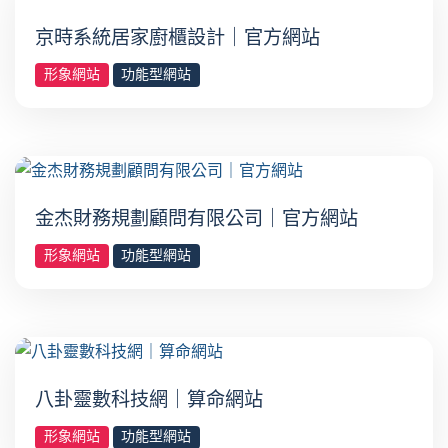
京時系統居家廚櫃設計｜官方網站
形象網站
功能型網站
金杰財務規劃顧問有限公司｜官方網站
形象網站
功能型網站
八卦靈數科技網｜算命網站
形象網站
功能型網站