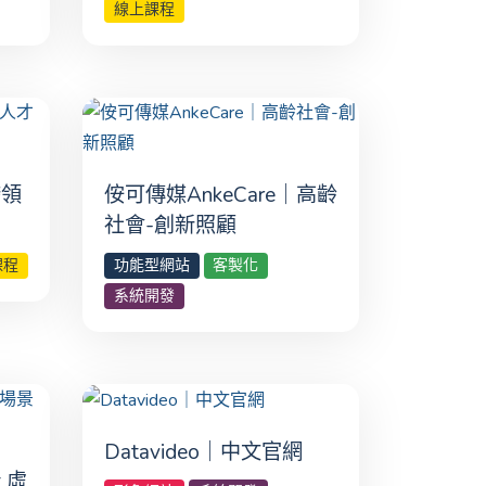
線上課程
跨領
侒可傳媒AnkeCare｜高齡
台
社會-創新照顧
課程
功能型網站
客製化
系統開發
Datavideo｜中文官網
t 虛