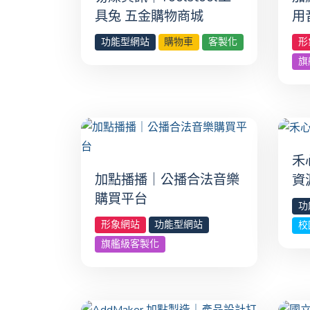
具兔 五金購物商城
用
功能型網站
購物車
客製化
形
旗
禾
加點播播｜公播合法音樂
資
購買平台
功
形象網站
功能型網站
校
旗艦級客製化