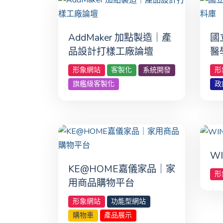
AddMaker 加點製造｜產
國
品設計打樣工廠論壇
醫
形象網站
客製化
系統開發
形
旗艦級客製化
政
W
KE@HOME嘉儀家品｜家
形
用商品購物平台
形象網站
功能型網站
購物車
產品展示