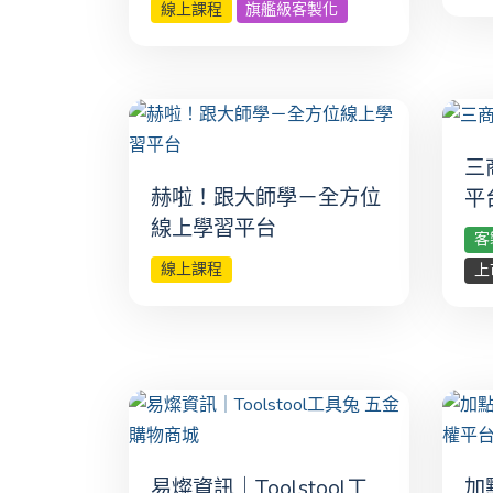
線上課程
旗艦級客製化
三
赫啦！跟大師學－全方位
平
線上學習平台
客
線上課程
上
易燦資訊｜Toolstool工
加