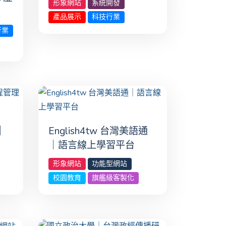
形象網站
系統開發
產品展示
科技行業
行業
｜
English4tw 台灣美語通
｜語言線上學習平台
形象網站
功能型網站
校園教育
旗艦級客製化