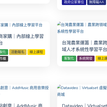
政府公家單位
無障礙AA
商家購｜內部線上學習
台灣農業運籌｜農業
台
域人才系統性學習平
製化
活動報名
線上課程
客製化
系統開發
線上
市櫃
點創意｜AddMusic 商
Datavideo｜Virtualse