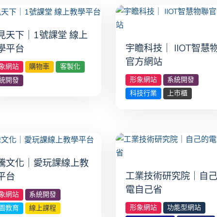
見天下｜1號課堂 線上
宇瞻科技｜ IIOT智慧
學平台
官方網站
象網站
購物車
客製化
形象網站
系統開發
統開發
科技行業
上市櫃
騰文化｜愛玩課線上教
工業技術研究院｜自
平台
電自己省
象網站
系統開發
形象網站
功能型網站
園教育
線上課程