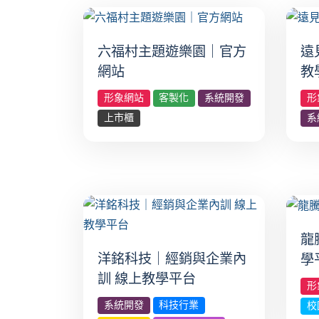
六福村主題遊樂園｜官方
遠
網站
教
形象網站
客製化
系統開發
形
上市櫃
系
龍
洋銘科技｜經銷與企業內
學
訓 線上教學平台
形
系統開發
科技行業
校