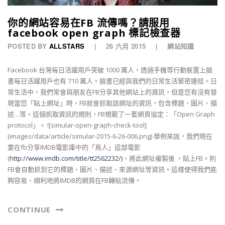
你的網站容易在FB 流傳嗎？請服用
facebook open graph 標記檢查器
POSTED BY
ALLSTARS
26 六月 2015
網站知識
Facebook 台灣每日活躍用戶突破 1000 萬人，透過手機等行動裝置上臉
書每日活躍用戶也有 710 萬人。臉書已經與我們的日常生活緊密連結。日
常生活中，我們常會與朋友在FB分享其他網站上的資訊，但是您有沒有發
現當您「貼上網址」時，FB就會抓取該網址的資訊，包含標題、圖片、描
述…等。這個抓取資訊的規則，FB規範了一套網頁協定：「Open Graph
protocol」。 ![simular-open-graph-check-tool]
(images/data/article/simular-2015-6-26-006.png) 舉例來說，我們現在
要在fb分享IMDB電影庫中的「鳥人」這部電影
(
http://www.imdb.com/title/tt2562232/)
，將此網址複製後 ，貼上FB。則
FB會自動抓到它的標題、圖片、描述、來源網址等資訊。這樣使得我們能
夠容易、順利地將IMDB的網頁在FB轉貼流傳。
CONTINUE