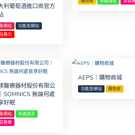
購物車
多國語言
美容
大利葡萄酒進口商官方
站
象網站
功能型網站
品展示
AEPS｜購物商城
鎂醫療器材股份有限公
功能型網站
購物車
｜SOMNICS 無論何處
享好眠
象網站
多國語言
容醫療