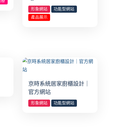
醫療
形象網站
功能型網站
產品展示
京時系統居家廚櫃設計｜
官方網站
形象網站
功能型網站