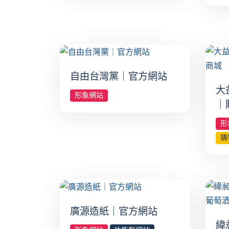
自由台灣黨｜官方網站
大
形象網站
｜
形
購
廣源造紙｜官方網站
緯