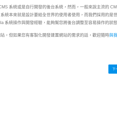
MS 系統或是自行開發的後台系統，然而，一般來說主流的 CM
S 系統本來就是設計要給全世界的使用者使用，而
我們採用的是
Joomla 系統操作與開發經驗，能夠幫您將後台調整至容易操作的狀
計網站，但如果您有客製化開發建置網站的需求的話，歡迎隨時
與
下
s 網頁設計 - 星辰資訊購物車/形象網站專家. All Rights Reserved.
百