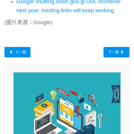
Google shutting down goo.gl URL shortener
next year, existing links will keep working
(圖片來源：Google)
上一篇
下一篇