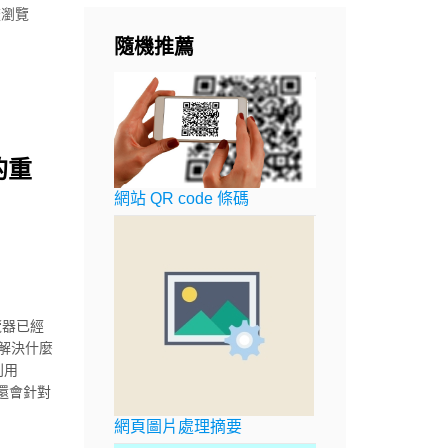
流瀏覽
隨機推薦
的重
網站 QR code 條碼
覽器已經
 能解決什麼
利用
，我還會針對
網頁圖片處理摘要