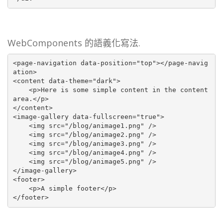
WebComponents 的語義化寫法.
<page-navigation data-position="top"></page-navig
ation>

<content data-theme="dark">

    <p>Here is some simple content in the content 
area.</p>

</content>

<image-gallery data-fullscreen="true">

    <img src="/blog/animage1.png" />

    <img src="/blog/animage2.png" />

    <img src="/blog/animage3.png" />

    <img src="/blog/animage4.png" />

    <img src="/blog/animage5.png" />

</image-gallery>

<footer>

    <p>A simple footer</p>

</footer>