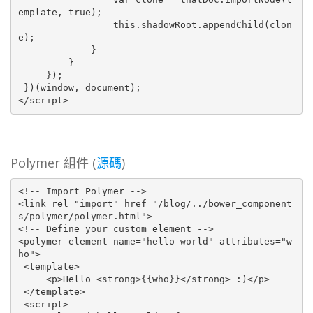
emplate, true);

                 this.shadowRoot.appendChild(clon
e);

             }

         }

     });

 })(window, document);

</script>
Polymer 組件 (
源碼
)
<!-- Import Polymer -->

<link rel="import" href="/blog/../bower_component
s/polymer/polymer.html">

<!-- Define your custom element -->

<polymer-element name="hello-world" attributes="w
ho">

 <template>

     <p>Hello <strong>{{who}}</strong> :)</p>

 </template>

 <script>
