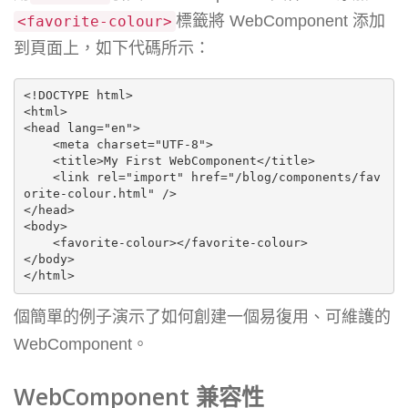
標籤將 WebComponent 添加
<
favorite
-
colour
>
到頁面上，如下代碼所示：
<!DOCTYPE html>

<html>

<head lang="en">

    <meta charset="UTF-8">

    <title>My First WebComponent</title>

    <link rel="import" href="/blog/components/fav
orite-colour.html" />

</head>

<body>

    <favorite-colour></favorite-colour>

</body>

</html>
個簡單的例子演示了如何創建一個易復用、可維護的
WebComponent。
WebComponent 兼容性