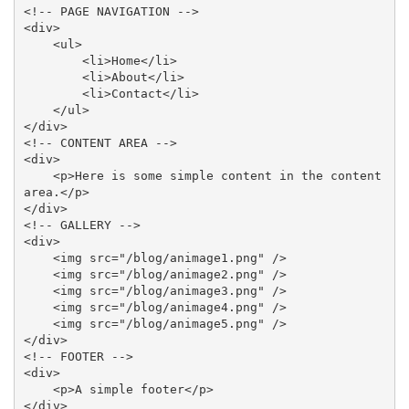
<!-- PAGE NAVIGATION -->

<div>

    <ul>

        <li>Home</li>

        <li>About</li>

        <li>Contact</li>

    </ul>

</div>

<!-- CONTENT AREA -->

<div>

    <p>Here is some simple content in the content 
area.</p>

</div>

<!-- GALLERY -->

<div>

    <img src="/blog/animage1.png" />

    <img src="/blog/animage2.png" />

    <img src="/blog/animage3.png" />

    <img src="/blog/animage4.png" />

    <img src="/blog/animage5.png" />

</div>

<!-- FOOTER -->

<div>

    <p>A simple footer</p>

</div>