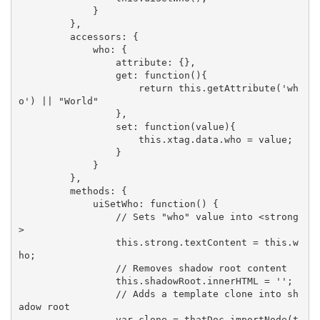
             }

         },

         accessors: {

             who: {

                 attribute: {},

                 get: function(){

                     return this.getAttribute('wh
o') || "World"

                 },

                 set: function(value){

                     this.xtag.data.who = value;

                 }

             }

         },

         methods: {

             uiSetWho: function() {

                 // Sets "who" value into <strong
>

                 this.strong.textContent = this.w
ho;

                 // Removes shadow root content

                 this.shadowRoot.innerHTML = '';

                 // Adds a template clone into sh
adow root

                 var clone = thatDoc.importNode(t