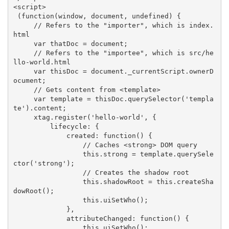
<script>

 (function(window, document, undefined) {

     // Refers to the "importer", which is index.
html

     var thatDoc = document;

     // Refers to the "importee", which is src/he
llo-world.html

     var thisDoc = document._currentScript.ownerD
ocument;

     // Gets content from <template>

     var template = thisDoc.querySelector('templa
te').content;

     xtag.register('hello-world', {

         lifecycle: {

             created: function() {

                 // Caches <strong> DOM query

                 this.strong = template.querySele
ctor('strong');

                 // Creates the shadow root

                 this.shadowRoot = this.createSha
dowRoot();

                 this.uiSetWho();

             },

             attributeChanged: function() {

                 this.uiSetWho();
