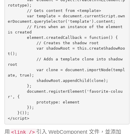
rototype);

        // Gets content from <template>

        var template = document.currentScript.own
erDocument.querySelector('template').content;

        // Fires when an instance of the element 
is created

        element.createdCallback = function() {

            // Creates the shadow root

            var shadowRoot = this.createShadowRoo
t();

            // Adds a template clone into shadow 
root

            var clone = document.importNode(templ
ate, true);

            shadowRoot.appendChild(clone);

        };

        document.registerElement('favorite-colou
r', {

            prototype: element

        });

    }());

</script>
用
引入 WebComponent 文件，並添加
<
link
/
>