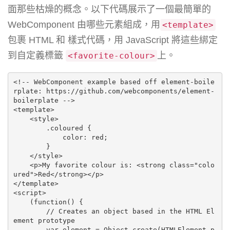
面那些枯燥的概念。以下代碼展示了一個最簡單的
WebComponent 由哪些元素組成，用
<template>
包裹 HTML 和 樣式代碼，用 JavaScript 將這些綁定
到自定義標籤
上。
<favorite-colour>
<!-- WebComponent example based off element-boile
rplate: https://github.com/webcomponents/element-
boilerplate -->

<template>

    <style>

        .coloured {

            color: red;

        }

    </style>

    <p>My favorite colour is: <strong class="colo
ured">Red</strong></p>

</template>

<script>

    (function() {

        // Creates an object based in the HTML El
ement prototype

        var element = Object.create(HTMLElement.p