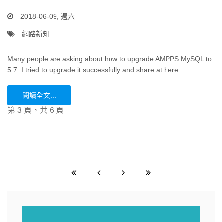
2018-06-09, 週六
網路新知
Many people are asking about how to upgrade AMPPS MySQL to
5.7. I tried to upgrade it successfully and share at here.
閱讀全文...
第 3 頁，共 6 頁